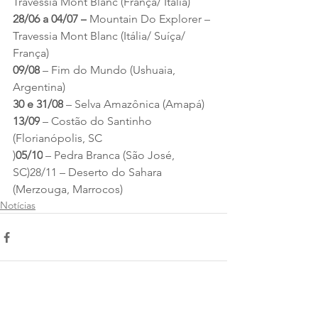
Travessia Mont Blanc (França/ Itália)
28/06 a 04/07 –
 Mountain Do Explorer – 
Travessia Mont Blanc (Itália/ Suíça/ 
França)
09/08
 – Fim do Mundo (Ushuaia, 
Argentina)
30 e 31/08
 – Selva Amazônica (Amapá)
13/09
 – Costão do Santinho 
(Florianópolis, SC
)
05/10
 – Pedra Branca (São José, 
SC)28/11 – Deserto do Sahara 
(Merzouga, Marrocos)
Notícias